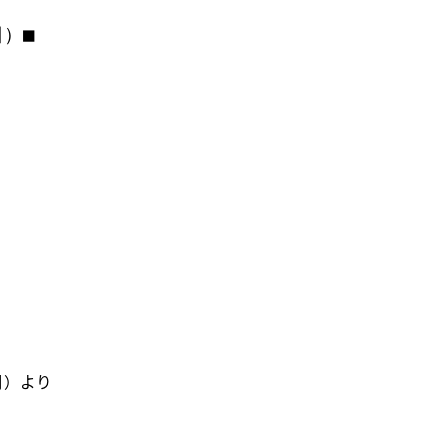
日）■
月）より