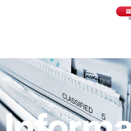
受
Informa